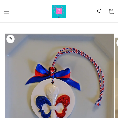
コンテ
カ
ンツに
進む
ー
ト
商品情
報にス
キップ