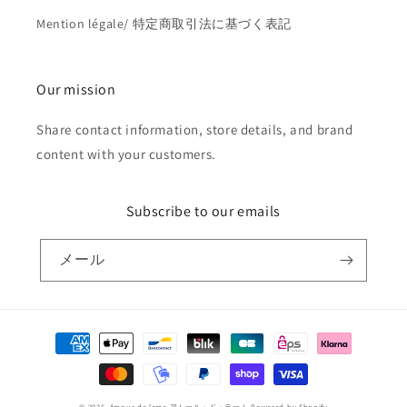
Mention légale/ 特定商取引法に基づく表記
Our mission
Share contact information, store details, and brand
content with your customers.
Subscribe to our emails
メール
決
済
方
© 2026,
Amour de lame アムール・ド・ラーム
Powered by Shopify