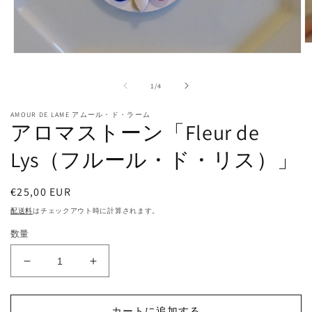
モ
ー
ダ
の
1
/
4
ル
で
AMOUR DE LAME アムール・ド・ラーム
メ
アロマストーン「Fleur de
デ
ィ
Lys（フルール・ド・リス）」
ア
(2
(1)
を
通
€25,00 EUR
開
常
く
配送料
はチェックアウト時に計算されます。
価
数量
格
ア
ア
ロ
ロ
マ
マ
カートに追加する