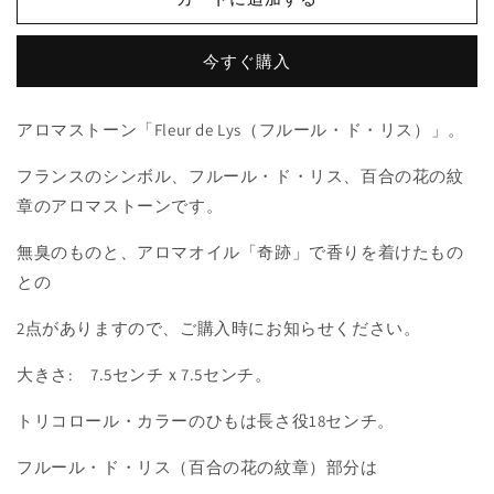
ス
ス
ト
ト
今すぐ購入
ー
ー
ン
ン
「Fleur
「Fleur
アロマストーン「Fleur de Lys（フルール・ド・リス）」。
de
de
Lys（フ
Lys（フ
フランスのシンボル、フルール・ド・リス、百合の花の紋
ル
ル
章のアロマストーンです。
ー
ー
ル・
ル・
無臭のものと、アロマオイル「奇跡」で香りを着けたもの
ド・
ド・
との
リ
リ
ス）」
ス）」
2点がありますので、ご購入時にお知らせください。
の
の
大きさ: 7.5センチｘ7.5センチ。
数
数
量
量
トリコロール・カラーのひもは長さ役18センチ。
を
を
減
増
フルール・ド・リス（百合の花の紋章）部分は
ら
や